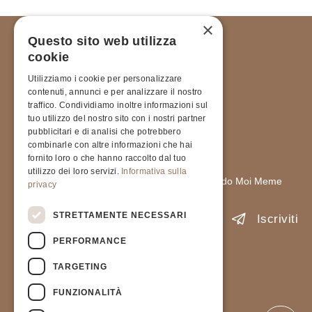
×
Questo sito web utilizza
cookie
Utilizziamo i cookie per personalizzare
contenuti, annunci e per analizzare il nostro
traffico. Condividiamo inoltre informazioni sul
tuo utilizzo del nostro sito con i nostri partner
pubblicitari e di analisi che potrebbero
ISCRIVITI ALLA NOSTRA
combinarle con altre informazioni che hai
NEWSLETTER
fornito loro o che hanno raccolto dal tuo
utilizzo dei loro servizi.
Informativa sulla
Rimani sempre aggiornato sulle novità del mondo Moi Meme
privacy
STRETTAMENTE NECESSARI
Iscriviti
PERFORMANCE
Accetto l'informativa sulla
Privacy Policy
.
TARGETING
PIVA 9237823791
FUNZIONALITÀ
Privacy Policy