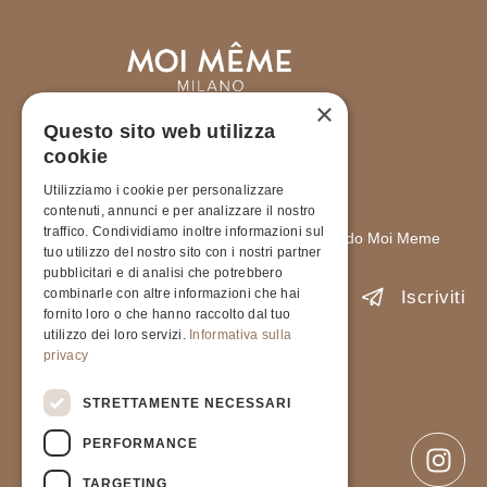
×
Questo sito web utilizza
cookie
ISCRIVITI ALLA NOSTRA
Utilizziamo i cookie per personalizzare
NEWSLETTER
contenuti, annunci e per analizzare il nostro
traffico. Condividiamo inoltre informazioni sul
Rimani sempre aggiornato sulle novità del mondo Moi Meme
tuo utilizzo del nostro sito con i nostri partner
pubblicitari e di analisi che potrebbero
combinarle con altre informazioni che hai
Iscriviti
fornito loro o che hanno raccolto dal tuo
utilizzo dei loro servizi.
Informativa sulla
Accetto l'informativa sulla
Privacy Policy
.
privacy
STRETTAMENTE NECESSARI
PIVA 9237823791
Privacy Policy
PERFORMANCE
Condizioni generali di vendita
TARGETING