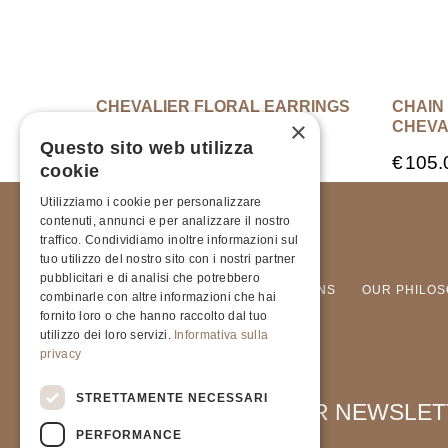
Esau
CHEVALIER FLORAL EARRINGS
CHAIN 
×
CHEVA
€
145.00
Questo sito web utilizza
€
105.
cookie
Utilizziamo i cookie per personalizzare
contenuti, annunci e per analizzare il nostro
traffico. Condividiamo inoltre informazioni sul
tuo utilizzo del nostro sito con i nostri partner
pubblicitari e di analisi che potrebbero
COLLECTIONS
OUR PHILO
combinarle con altre informazioni che hai
fornito loro o che hanno raccolto dal tuo
utilizzo dei loro servizi.
Informativa sulla
privacy
STRETTAMENTE NECESSARI
SIGN UP FOR OUR NEWSLE
PERFORMANCE