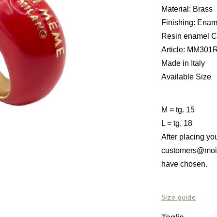
Material: Brass
Finishing: Enam
Resin enamel C
Article: MM301
Made in Italy
Available Size
M = tg. 15
L = tg. 18
After placing you
customers@mo
have chosen.
Size guide