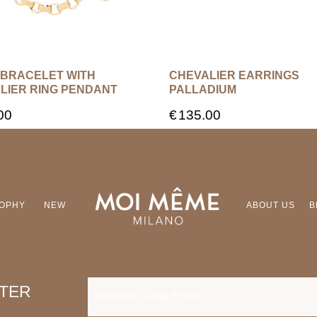
rito
​​BRACELET WITH
CHEVALIER EARRINGS
LIER RING PENDANT
PALLADIUM
00
€
135.00
SOPHY
NEW
ABOUT US
B
TTER