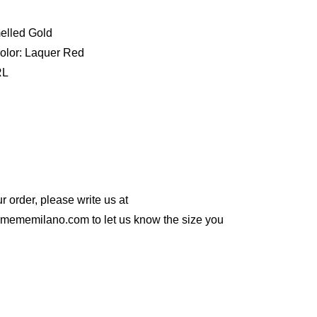
elled Gold
olor: Laquer Red
RL
r order, please write us at
imememilano.com
to let us know the size you