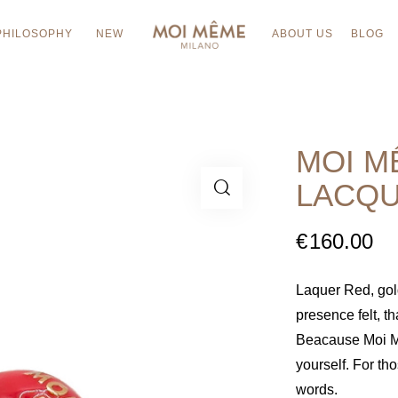
PHILOSOPHY
NEW
ABOUT US
BLOG
MOI M
LACQU
€
160.00
Laquer Red, gold 
presence felt, th
Beacause Moi M
yourself. For t
words.