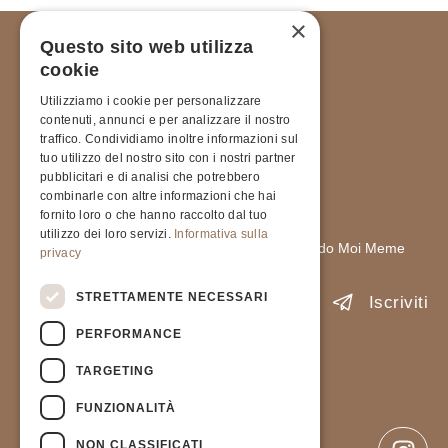
×
Questo sito web utilizza
cookie
Utilizziamo i cookie per personalizzare
contenuti, annunci e per analizzare il nostro
traffico. Condividiamo inoltre informazioni sul
tuo utilizzo del nostro sito con i nostri partner
pubblicitari e di analisi che potrebbero
ISCRIVITI ALLA NOSTRA
combinarle con altre informazioni che hai
NEWSLETTER
fornito loro o che hanno raccolto dal tuo
utilizzo dei loro servizi.
Informativa sulla
Rimani sempre aggiornato sulle novità del mondo Moi Meme
privacy
STRETTAMENTE NECESSARI
Iscriviti
PERFORMANCE
Accetto l'informativa sulla
Privacy Policy
.
TARGETING
PIVA 9237823791
FUNZIONALITÀ
Privacy Policy
Condizioni generali di vendita
NON CLASSIFICATI