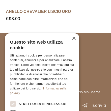
ANELLO CHEVALIER LISCIO ORO
€
98.00
×
Questo sito web utilizza
cookie
Utilizziamo i cookie per personalizzare
contenuti, annunci e per analizzare il nostro
traffico. Condividiamo inoltre informazioni sul
tuo utilizzo del nostro sito con i nostri partner
pubblicitari e di analisi che potrebbero
ISCRIVITI ALLA NOSTRA
combinarle con altre informazioni che hai
NEWSLETTER
fornito loro o che hanno raccolto dal tuo
utilizzo dei loro servizi.
Informativa sulla
Rimani sempre aggiornato sulle novità del mondo Moi Meme
privacy
STRETTAMENTE NECESSARI
Iscriviti