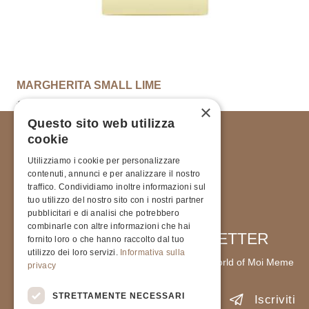
MARGHERITA SMALL LIME
€
310.00
×
Questo sito web utilizza
cookie
Utilizziamo i cookie per personalizzare
contenuti, annunci e per analizzare il nostro
traffico. Condividiamo inoltre informazioni sul
tuo utilizzo del nostro sito con i nostri partner
pubblicitari e di analisi che potrebbero
combinarle con altre informazioni che hai
SIGN UP FOR OUR NEWSLETTER
fornito loro o che hanno raccolto dal tuo
utilizzo dei loro servizi.
Informativa sulla
Stay up to date with the latest news from the world of Moi Meme
privacy
STRETTAMENTE NECESSARI
Iscriviti