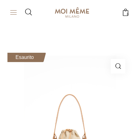
0
Esaurito