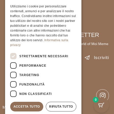
Utilizziamo i cookie per personalizzare
contenuti, annunci e per analizzare il nostro
traffico. Condividiamo inoltre informazioni sul
tuo utilizzo del nostro sito con i nostri partner
pubblicitari e di analisi che potrebbero
combinarle con altre informazioni che hai
SIGN UP FOR OUR NEWSLETTER
fornito loro o che hanno raccolto dal tuo
utilizzo dei loro servizi.
Informativa sulla
Stay up to date with the latest news from the world of Moi Meme
privacy
STRETTAMENTE NECESSARI
Iscriviti
PERFORMANCE
Accetto l'informativa sulla
Privacy Policy
.
TARGETING
PIVA 9237823791
FUNZIONALITÀ
Privacy Policy
General terms and Conditions of sale
NON CLASSIFICATI
0
ACCETTA TUTTO
RIFIUTA TUTTO
Moimeme Milano © All Rights Reserved.