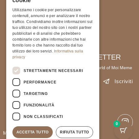
cookie
Utilizziamo i cookie per personalizzare
contenuti, annunci e per analizzare il nostro
traffico. Condividiamo inoltre informazioni sul
tuo utilizzo del nostro sito con i nostri partner
pubblicitari e di analisi che potrebbero
combinarle con altre informazioni che hai
fornito loro o che hanno raccolto dal tuo
utilizzo dei loro servizi.
Informativa sulla
SIGN UP FOR OUR NEWSLETTER
privacy
Stay up to date with the latest news from the world of Moi Meme
STRETTAMENTE NECESSARI
Iscriviti
PERFORMANCE
TARGETING
Accetto l'informativa sulla
Privacy Policy
.
FUNZIONALITÀ
PIVA 9237823791
Privacy Policy
NON CLASSIFICATI
General terms and Conditions of sale
0
ACCETTA TUTTO
RIFIUTA TUTTO
Moimeme Milano © All Rights Reserved.