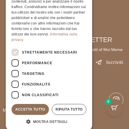
contenuti, annunci e per analizzare il nostro
traffico. Condividiamo inoltre informazioni sul
tuo utilizzo del nostro sito con i nostri partner
pubblicitari e di analisi che potrebbero
combinarle con altre informazioni che hai
fornito loro o che hanno raccolto dal tuo
utilizzo dei loro servizi.
Informativa sulla
SIGN UP FOR OUR NEWSLETTER
privacy
Stay up to date with the latest news from the world of Moi Meme
STRETTAMENTE NECESSARI
Iscriviti
PERFORMANCE
TARGETING
Accetto l'informativa sulla
Privacy Policy
.
FUNZIONALITÀ
PIVA 9237823791
Privacy Policy
NON CLASSIFICATI
General terms and Conditions of sale
0
ACCETTA TUTTO
RIFIUTA TUTTO
Moimeme Milano © All Rights Reserved.
MOSTRA DETTAGLI