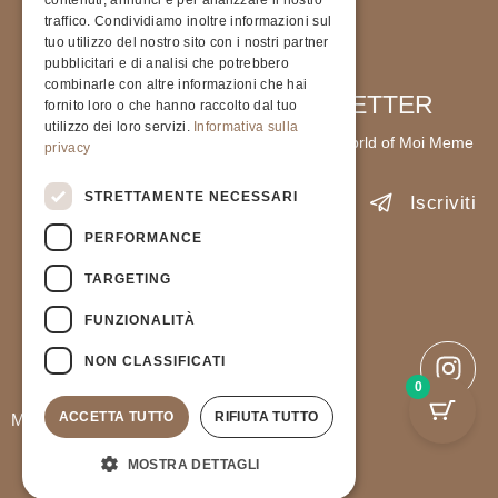
contenuti, annunci e per analizzare il nostro
traffico. Condividiamo inoltre informazioni sul
tuo utilizzo del nostro sito con i nostri partner
pubblicitari e di analisi che potrebbero
combinarle con altre informazioni che hai
SIGN UP FOR OUR NEWSLETTER
fornito loro o che hanno raccolto dal tuo
utilizzo dei loro servizi.
Informativa sulla
Stay up to date with the latest news from the world of Moi Meme
privacy
STRETTAMENTE NECESSARI
Iscriviti
PERFORMANCE
Accetto l'informativa sulla
Privacy Policy
.
TARGETING
PIVA 9237823791
FUNZIONALITÀ
Privacy Policy
General terms and Conditions of sale
NON CLASSIFICATI
0
ACCETTA TUTTO
RIFIUTA TUTTO
Moimeme Milano © All Rights Reserved.
MOSTRA DETTAGLI